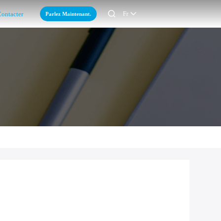

Fr
Parlez Maintenant.
ontacter