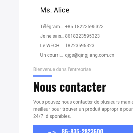
Ms. Alice
Télégramme:
+86 18223595323
Je ne sais pas.:
8618223595323
Le WECHAT:
18223595323
Un courrier électronique.:
qjgs@qingjiang.com.cn
Bienvenue dans l'entreprise
Nous contacter
Vous pouvez nous contacter de plusieurs manièr
meilleur pour trouver un produit approprié pour
24/7. disponibles.
86-835-2823600