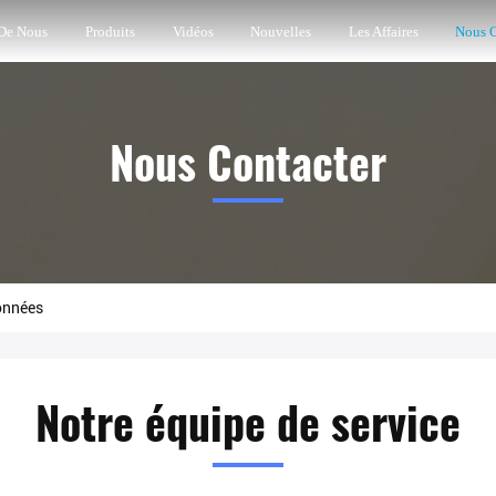
 De Nous
Produits
Vidéos
Nouvelles
Les Affaires
Nous C
Nous Contacter
onnées
Notre équipe de service