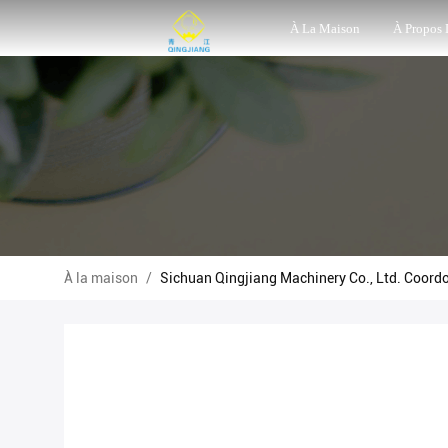
À La Maison
À Propos
À la maison
/
Sichuan Qingjiang Machinery Co., Ltd. Coord