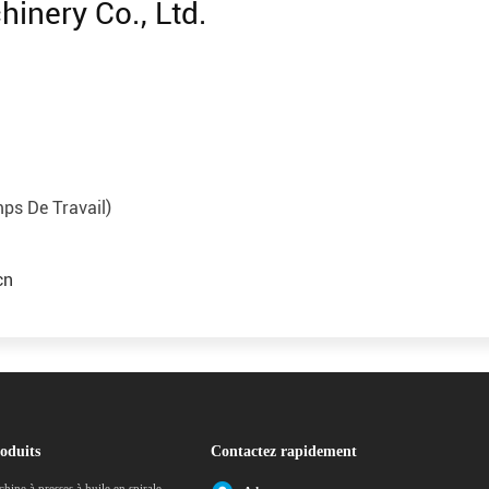
inery Co., Ltd.
s De Travail)
cn
oduits
Contactez rapidement
hine à presses à huile en spirale