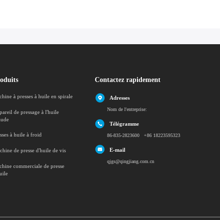
oduits
Contactez rapidement
hine à presses à huile en spirale
Adresses
Nom de l'entreprise:
areil de pressage à l'huile
aude
Télégramme
sses à huile à froid
86-835-2823600 +86 18223595323
E-mail
hine de presse d'huile de vis
qjgs@qingjiang.com.cn
hine commerciale de presse
uile