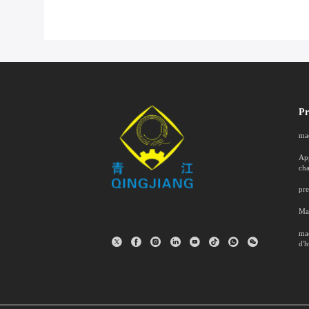
Pr
mac
App
ch
pre
Mac
mac
d'h