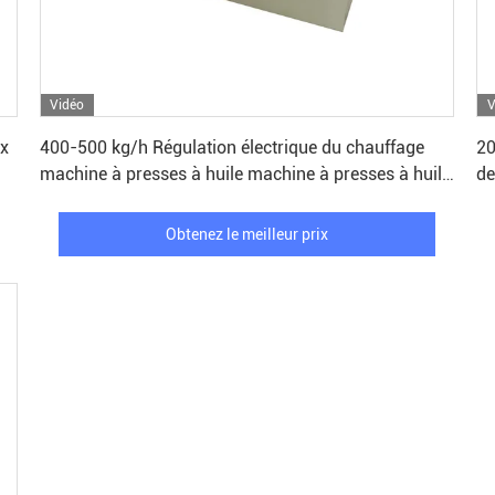
Vidéo
V
Obtenez le meilleur prix
ux
400-500 kg/h Régulation électrique du chauffage
20
machine à presses à huile machine à presses à huile
de
chaude moulin à huile
l'
Obtenez le meilleur prix