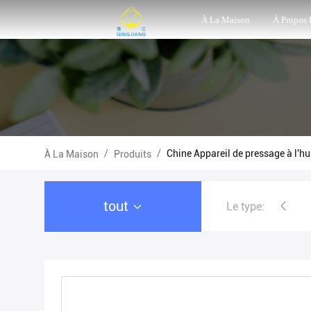
À La Maison
À Propos
/
/
Chine Appareil de pressage à l'hu
À La Maison
Produits
tout
Le type:
machine à presses à huile en spiral