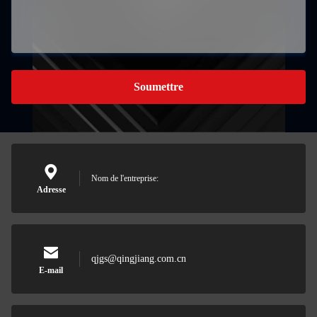
Soumettre
Nom de l'entreprise:
Adresse
qjgs@qingjiang.com.cn
E-mail