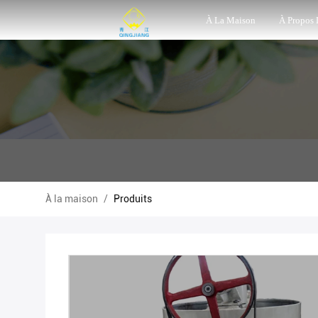
À La Maison
À Propos
À la maison
/
Produits