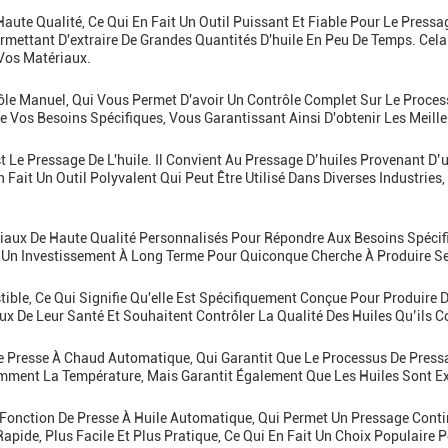
ute Qualité, Ce Qui En Fait Un Outil Puissant Et Fiable Pour Le Pressag
ermettant D'extraire De Grandes Quantités D'huile En Peu De Temps. Ce
 Vos Matériaux.
rôle Manuel, Qui Vous Permet D'avoir Un Contrôle Complet Sur Le Proces
e Vos Besoins Spécifiques, Vous Garantissant Ainsi D'obtenir Les Meill
 Est Le Pressage De L'huile. Il Convient Au Pressage D’huiles Provenan
 Fait Un Outil Polyvalent Qui Peut Être Utilisé Dans Diverses Industries
riaux De Haute Qualité Personnalisés Pour Répondre Aux Besoins Spécifi
it Un Investissement À Long Terme Pour Quiconque Cherche À Produire Se
tible, Ce Qui Signifie Qu'elle Est Spécifiquement Conçue Pour Produir
eux De Leur Santé Et Souhaitent Contrôler La Qualité Des Huiles Qu’ils
De Presse À Chaud Automatique, Qui Garantit Que Le Processus De Press
mment La Température, Mais Garantit Également Que Les Huiles Sont Ext
 Fonction De Presse À Huile Automatique, Qui Permet Un Pressage Conti
pide, Plus Facile Et Plus Pratique, Ce Qui En Fait Un Choix Populaire 