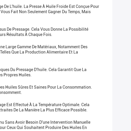
e De L'huile. La Presse À Huile Froide Est Conçue Pour
la Vous Fait Non Seulement Gagner Du Temps, Mais
sus De Pressage. Cela Vous Donne La Possibilité
eurs Résultats À Chaque Fois.
t D’une Large Gamme De Matériaux, Notamment Des
, Telles Que La Production Alimentaire Et La
ques Du Pressage D'huile. Cela Garantit Que La
s Propres Huiles.
e Des Huiles Sûres Et Saines Pour La Consommation.
 Consomment.
age Est Effectué À La Température Optimale. Cela
raites De La Manière La Plus Efficace Possible.
nu Sans Avoir Besoin D'une Intervention Manuelle
Pour Ceux Qui Souhaitent Produire Des Huiles En