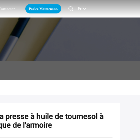

Fr
Parlez Maintenant.
ontacter
a presse à huile de tournesol à
que de l'armoire