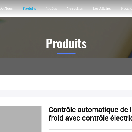
 De Nous
Produits
Vidéos
Nouvelles
Les Affaires
Nous C
Produits
Contrôle automatique de l
froid avec contrôle électri