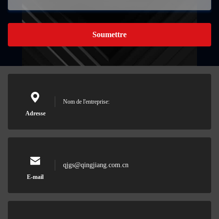
Soumettre
Nom de l'entreprise:
Adresse
qjgs@qingjiang.com.cn
E-mail