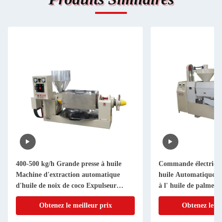
400-500 kg/h Grande presse à huile
Commande électrique
Machine d'extraction automatique
huile Automatique m
d'huile de noix de coco Expulseur
à l' huile de palme pr
d'huile
noix de coco
Obtenez le meilleur prix
Obtenez le me