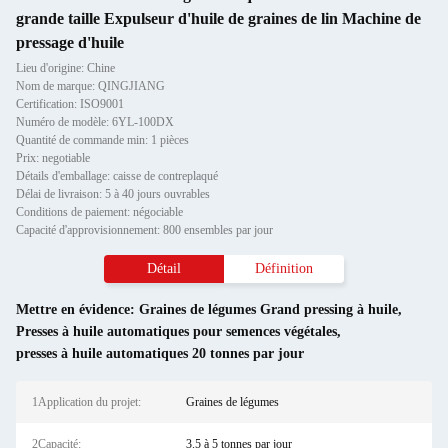
grande taille Expulseur d'huile de graines de lin Machine de
pressage d'huile
Lieu d'origine: Chine
Nom de marque: QINGJIANG
Certification: ISO9001
Numéro de modèle: 6YL-100DX
Quantité de commande min: 1 pièces
Prix: negotiable
Détails d'emballage: caisse de contreplaqué
Délai de livraison: 5 à 40 jours ouvrables
Conditions de paiement: négociable
Capacité d'approvisionnement: 800 ensembles par jour
Détail
Définition
Mettre en évidence:
Graines de légumes Grand pressing à huile
,
Presses à huile automatiques pour semences végétales
,
presses à huile automatiques 20 tonnes par jour
1Application du projet:
Graines de légumes
2Capacité:
3.5 à 5 tonnes par jour