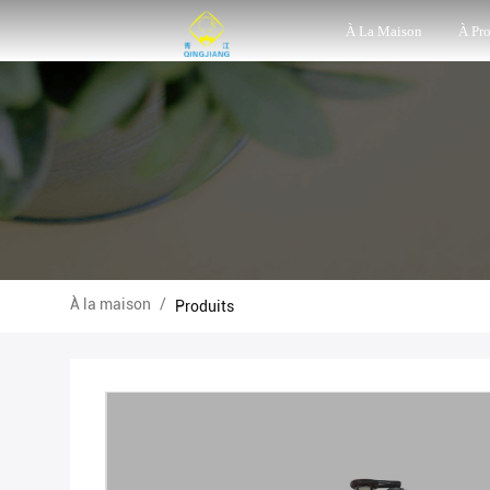
À La Maison
À Pr
À la maison
/
Produits