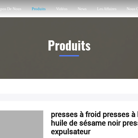
opos De Nous
Produits
Vidéos
News
Les Affaires
Nous C
Produits
presses à froid presses à
huile de sésame noir pres
expulsateur